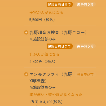
検査するものです。専用容器をお送りしま
要事前予約
健診日前日まで
す。受診日前1週間以内の採痰でも結構で
子宮がんが気になる
す。
5,500円（税込）
専門医が直接診察いたします。この検査は子
乳房超音波検査（乳房エコー）
宮頸がんの検査であり、体がんについては実
※施設健診のみ
施しておりませんのでご了承ください。な
お、当日生理中の場合は受診いただけません
要事前予約
健診日前日まで
のでご了承ください。(生理中および、その
乳がんが気になる
前3日間の計約10日間を目安にその期間を避
けた健診受診日のご予定を立てて下さい)
4,400円（税込）
乳癌や乳腺症などを発見するための検査で
マンモグラフィ（乳房
当日申込可
す。
X線検査）
※施設健診のみ
胸が痛い・咳や痰が多くなった
1方向 ￥4,400(税込)