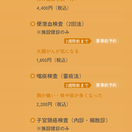
ため、お勧めできません。
大腸癌・肺癌・肝臓・膵臓癌
4,400円（税込）
6,050円（税込）
ピロリ菌抗体検査とペプノーゲン検査を組み
便潜血検査（2回法）
CEA+AFP+CA19-9+シフラ
合わせ胃がん危険度を診断し、異常のある人
大腸癌・肺癌・肝臓・膵臓癌
※施設健診のみ
に効率的に精密検査（胃内視鏡）を勧奨する
8,800円（税込）
検査です。
要事前予約
2週間前まで
大腸がんが気になる
※妊娠中の方は、AFP・CA125、月経中の方はCA125
の値が上昇する可能性があります。
1,650円（税込）
大腸に出血があると、便に血液が混じりま
喀痰検査（蓄痰法）
す。便潜血反応は肉眼で判断できないような
要事前予約
2週間前まで
出血を検出するための検査です。検出率をあ
げるために２回（別の便）採取してくださ
胸が痛い・咳や痰が多くなった
い。採取した容器は冷暗所で保管してくださ
2,200円（税込）
い。（受診日前１週間以内）
胸部X線検査で見つける事が難しい肺中心部
子宮頸癌検査（内診・細胞診）
の異常を発見する検査です。この検査は受診
※施設健診のみ
日前までの3日分の痰に含まれている細胞を