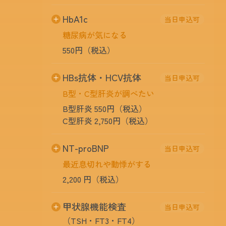
微量に存在するので異常値であっても直ちに
HbA1c
当日申込可
がんであるとは断定できません。逆にがんの
種類によっては殆ど数値が上がらない場合も
糖尿病が気になる
ありますので絶対的なものではありません。
550円（税込）
CEA
大腸癌・肺癌
過去1~2ヶ月の血糖の状態を表します。血糖
2,530円（税込）
HBs抗体・HCV抗体
当日申込可
値は食前、食後、検査前のストレスなどでも
B型・C型肝炎が調べたい
数値変動しますが、HbA1cはほとんど影響を
AFP
肝臓癌
受けません。
B型肝炎 550円（税込）
2,530円（税込）
C型肝炎 2,750円（税込）
CA19-9
膵臓癌
2,750円（税込）
B型C型肝炎に感染しているかを調べること
NT-proBNP
当日申込可
ができます。
最近息切れや動悸がする
シフラ
肺癌
2,200 円（税込）
3,630円（税込）
PSA
前立腺癌
高血圧などによる心臓のストレスや息切れ運
（男性のみ）
甲状腺機能検査
当日申込可
3,080円（税込）
動機能低下などを血液で調べることができま
（TSH・FT3・FT4）
す。