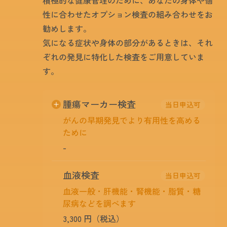
性に合わせたオプション検査の組み合わせをお
勧めします。
気になる症状や身体の部分があるときは、それ
ぞれの発見に特化した検査をご用意していま
す。
腫瘍マーカー検査
当日申込可
がんの早期発見でより有用性を高める
ために
-
腫瘍マーカーとはがん細胞またはがんに対す
血液検査
当日申込可
る身体の反応によって作られる物質の総称で
血液一般・肝機能・腎機能・脂質・糖
す。がんに侵されるとこれらの物質が体内で
尿病などを調べます
増加するので血液や尿などを調べることによ
り早期発見に繋がります。しかし一部の良性
3,300 円（税込）
疾患でも上昇する場合や、健常人でも体内に