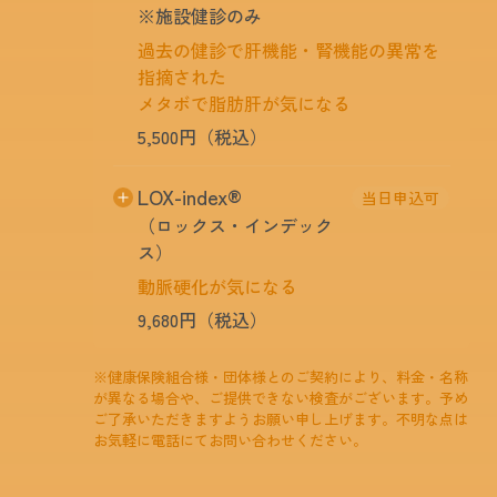
波で骨密度（骨の強さ）を測定します。
※施設健診のみ
過去の健診で肝機能・腎機能の異常を
指摘された
メタボで脂肪肝が気になる
5,500円（税込）
腹部（胆のう、肝臓、腎臓、膵臓、脾臓）に
LOX-index®
当日申込可
超音波をあて、内臓の表面や密度の異なると
（ロックス・インデック
ころからの反射を記録し、内部の状態を調べ
ス）
る検査です。
動脈硬化が気になる
9,680円（税込）
採血にて将来の脳梗塞・心筋梗塞の発症危険
※健康保険組合様・団体様とのご契約により、料金・名称
度を評価するリスク検査です。血液検査によ
が異なる場合や、ご提供できない検査がございます。予め
ご了承いただきますようお願い申し上げます。不明な点は
り、将来の脳梗塞・心筋梗塞の発症リスクを
お気軽に電話にてお問い合わせください。
判定し、早い段階からリスクを回避する事に
役立ちます。