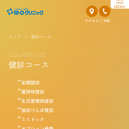
MENU
アクセス
ご予約
トップ
健診コース
Course List
健診コース
定期健診
雇用時健診
生活習慣病健診
協会けんぽ健診
ミニドック
オプション検査