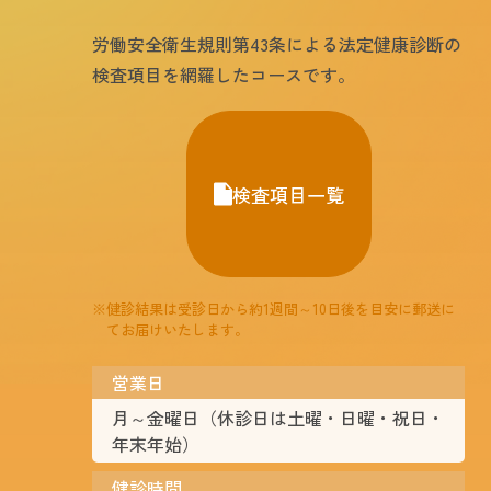
労働安全衛生規則第43条による法定健康診断の
検査項目を網羅したコースです。
検査項目一覧
※健診結果は受診日から約1週間～10日後を目安に郵送に
てお届けいたします。
営業日
月～金曜日（休診日は土曜・日曜・祝日・
年末年始）
健診時間