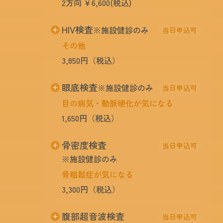
2方向 ￥6,600(税込)
マンモグラフィとは、乳がんを診断する方法
HIV検査
※施設健診のみ
当日申込可
の一つで、乳腺・乳房専用のレントゲン撮影
その他
です。乳房は比較的やわらかい組織でできて
いるために、普通のレントゲン写真とは違
3,850円（税込）
い、専用のX線撮影装置やフィルムを使って
撮影します。
エイズ（後天性免疫不全症候群）の原因ウイ
眼底検査
※施設健診のみ
当日申込可
ルスであるHIVに感染しているかどうかを調
40歳以上の方にお勧めします。
目の病気・動脈硬化が気になる
べる検査です。
1,650円（税込）
眼底カメラで眼底を撮影します。
骨密度検査
当日申込可
目の病気の他、糖尿病・高血圧・動脈硬化等
※施設健診のみ
の病変を調べることができます。
骨粗鬆症が気になる
3,300円（税込）
骨粗鬆症の早期発見と予防を目的として超音
腹部超音波検査
当日申込可