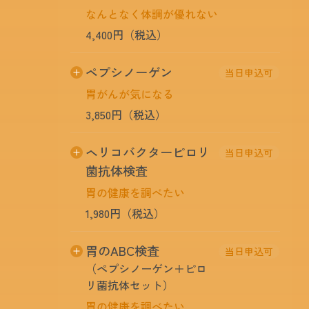
なんとなく体調が優れない
CA125
卵巣癌・子宮癌
（女性のみ）
2,530円（税込）
4,400円（税込）
血液中のホルモンを測定し、糖代謝・たんぱ
腫瘍マーカーセット
ペプシノーゲン
当日申込可
く質合成などのエネルギー代謝の 異常を調
胃がんが気になる
効率よく組み合わせることで一度に検査を実
べ、機能冗進症・機能低下症の有無を見つけ
施でき、お得な割引価格がご利用いただけま
ます。
3,850円（税込）
す。
ペプシノーゲンは、胃粘膜から分泌される物
ヘリコバクターピロリ
当日申込可
CEA+AFP
大腸癌・肺癌・肝臓癌
質で粘膜が萎縮した状態になると減少するた
菌抗体検査
4,070円（税込）
め、胄の粘膜の萎縮度（老化度）を見ること
胃の健康を調べたい
ができます。萎縮性胃炎になると胃がんのリ
CEA+CA19-9
大腸癌・肺癌・膵臓癌
スクが高くなります。
1,980円（税込）
4,290円（税込）
胃がんや潰瘍と深く関わると言われるピロリ
胃のABC検査
CEA+シフラ
大腸癌・肺癌
当日申込可
菌に対する抗体の有無を調べます。
（ペプシノーゲン＋ピロ
4,730円（税込）
リ菌抗体セット）
※但し、過去に除菌治療をされた方は、現在体
内に菌がいない場合でも陽性になる場合がある
CEA+AFP+CA19-9
胃の健康を調べたい