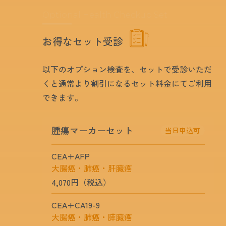
※リウマチ、妊娠中、出産後（3カ月以内）、熱
がある場合は、検査数値が高く出る可能性があ
Optional Health Checkup Set
ります。
※脂質異常症治療薬、抗血小板薬、降圧薬を服
お得なセット受診
用されている場合は、検査数値が低く出る可能
性があります。
（その場合は、薬を服用されている現状のリス
以下のオプション検査を、セットで受診いただ
クを評価しています。）
※脳梗塞や心筋梗塞を発症し、現在治療中の方
くと通常より割引になるセット料金にてご利用
は検査数値が低く出る可能性があります。
できます。
※当検査は疾患の診断や将来の疾患を確定する
ものではございません。
※LOX·indexにおいて、当院では医療相談・医療
面談を承っておりません。
腫瘍マーカーセット
当日申込可
LOX-indexの判定結果や受診申込みのご相談
CEA+AFP
については、下記専用ダイヤルまでお願いい
たします。
大腸癌・肺癌・肝臓癌
※検査に時間を要する為、結果のお届けが通
4,070円（税込）
常より遅れる場合がございます。
CEA+CA19-9
大腸癌・肺癌・膵臓癌