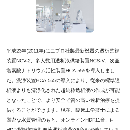
平成23年(2011年)にニプロ社製最新機器の透析監視
装置NCV-2、多人数用透析液供給装置NCS-V、次亜
塩素酸ナトリウム活性装置HCA-555を導入しまし
た。洗浄装置HCA-555の導入により、従来の標準透
析液よりも清浄化された超純粋透析液の作成が可能
となったことで、より安全で質の高い透析治療を提
供することができます。現在、臨床工学技士による
厳密な水質管理のもと、オンラインHDF11台、i-
HDF(間歇補充型血液透析濾過)36台を稼働していま