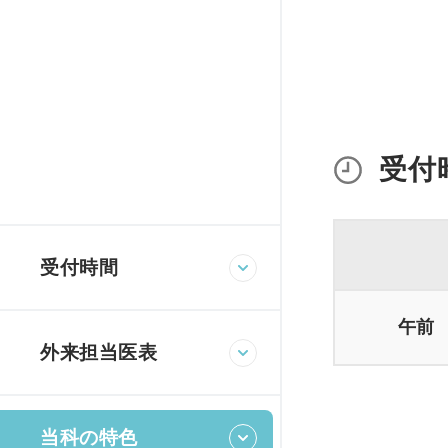
泌尿器科
脳
放射線科
リ
受付
受付時間
午前
外来担当医表
当科の特色