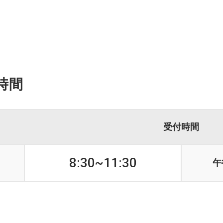
神経外科
お見舞いメール送信フォーム
沿革
皮膚科
ハビリテーション科
交通アクセス
甲状腺センター
厚生労働大臣が定める掲示事項
時間
受付時間
8:30~11:30
午