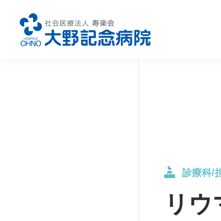
診療科のご案内
総合内科
腎
糖尿病内科
循
診療科/
リウ
消化器内科
外