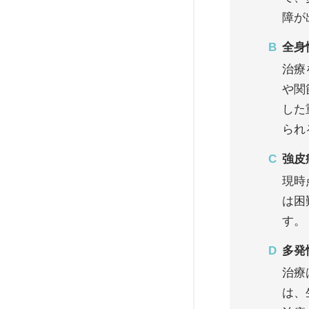
障が
全身
治療
や関
した
られ
強皮
現時
は困
す。
多発
治療
は、