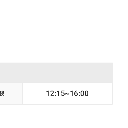
血管外科
患者の皆様へ
救急センター
病院広報誌・各種パンフレット
12:15~16:00
後