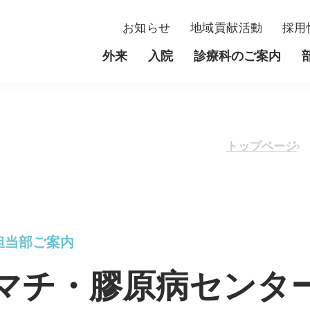
お知らせ
地域貢献活動
採用
外来
入院
診療科のご案内
外来
入院
当院について
部門
トップページ
臓内科
初診・紹介状をお持ちの方
入院患者さんへ
理事長・名誉院長・院長挨拶
内分泌内科
看護部
環器内科
再診の方
費用について
理念・基本方針
呼吸器内科
薬剤部
担当部ご案内
マチ・膠原病センタ
科
時間外受診をご希望の方
面会について
病院概要
整形外科
腎臓病センタ