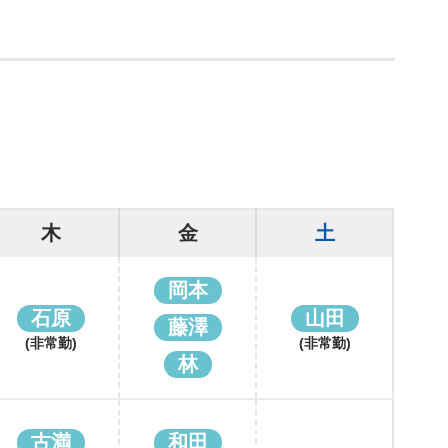
木
金
土
岡本
石原
山田
藤澤
(非常勤)
(非常勤)
林
古満
和田