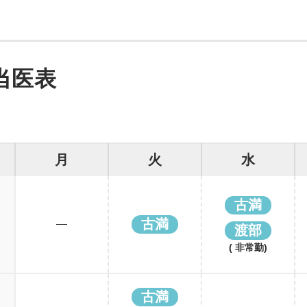
当医表
月
火
水
古満
古満
渡部
( 非常勤)
古満