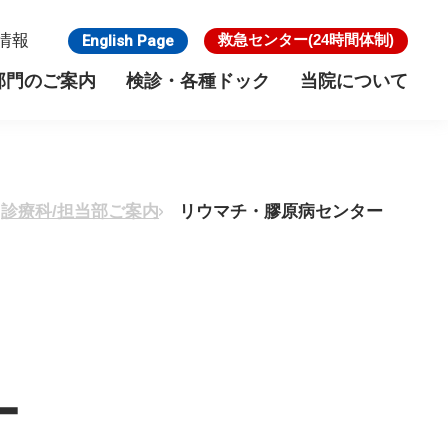
情報
救急センター
(24時間体制)
English Page
部門のご案内
検診・各種ドック
当院について
のご案内
検診・各種ドック
診療科/担当部ご案内
リウマチ・膠原病センター
がん検診
リウマチ・膠原病センター
施設基準
脳ドック
骨粗鬆症外来
館内フロア
ー
ー
乳腺・内分泌外科
寿楽会グループについて