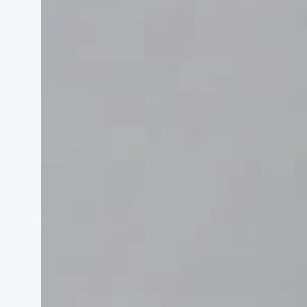
泌尿器科
脳
放射線科
リ