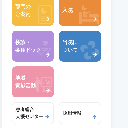
部門の
血管外科
患者の皆様へ
入院
ご案内
救急センター
病院広報誌・各種パンフレット
検診・
当院に
各種ドック
ついて
地域
貢献活動
患者総合
採用情報
支援センター