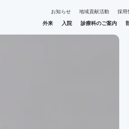
お知らせ
地域貢献活動
採用
外来
入院
診療科のご案内
外来
入院
当院について
部門
臓内科
初診・紹介状をお持ちの方
入院患者さんへ
理事長・名誉院長・院長挨拶
内分泌内科
看護部
環器内科
再診の方
費用について
理念・基本方針
呼吸器内科
薬剤部
科
時間外受診をご希望の方
面会について
病院概要
整形外科
腎臓病センタ