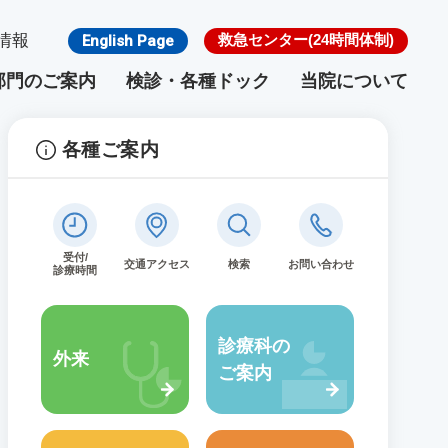
情報
救急センター
(24時間体制)
English Page
部門のご案内
検診・各種ドック
当院について
各種ご案内
のご案内
検診・各種ドック
受付/
交通アクセス
検索
お問い合わせ
診療時間
がん検診
リウマチ・膠原病センター
施設基準
脳ドック
骨粗鬆症外来
館内フロア
診療科の
外来
ご案内
ー
乳腺・内分泌外科
寿楽会グループについて