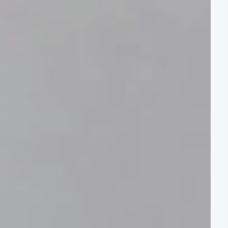
神経外科
お見舞いメール送信フォーム
沿革
皮膚科
ハビリテーション科
交通アクセス
甲状腺センター
厚生労働大臣が定める掲示事項