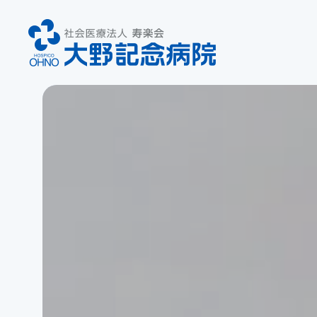
診療科のご案内
総合内科
腎
糖尿病内科
循
消化器内科
外