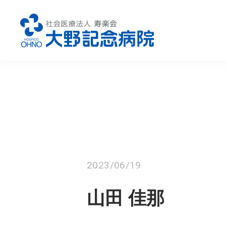
診療科のご案内
総合内科
腎
2023/06/19
糖尿病内科
循
山田 佳那
消化器内科
外