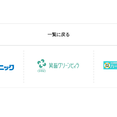
神経外科
お見舞いメール送信フォーム
沿革
皮膚科
ハビリテーション科
交通アクセス
甲状腺センター
一覧に戻る
厚生労働大臣が定める掲示事項