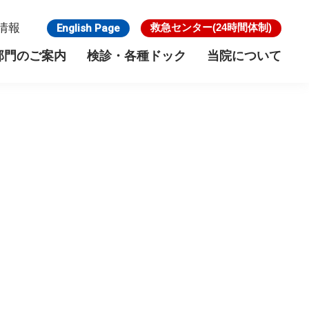
情報
救急センター
(24時間体制)
English Page
部門のご案内
検診・各種ドック
当院について
のご案内
検診・各種ドック
がん検診
リウマチ・膠原病センター
施設基準
脳ドック
骨粗鬆症外来
館内フロア
ー
乳腺・内分泌外科
寿楽会グループについて