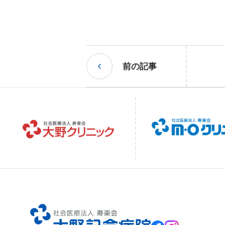
泌尿器科
脳
放射線科
リ
前の記事