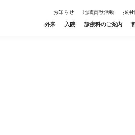
お知らせ
地域貢献活動
採用
外来
入院
診療科のご案内
外来
入院
当院について
部門
臓内科
初診・紹介状をお持ちの方
入院患者さんへ
理事長・名誉院長・院長挨拶
内分泌内科
看護部
環器内科
再診の方
費用について
理念・基本方針
呼吸器内科
薬剤部
科
時間外受診をご希望の方
面会について
病院概要
整形外科
腎臓病センタ