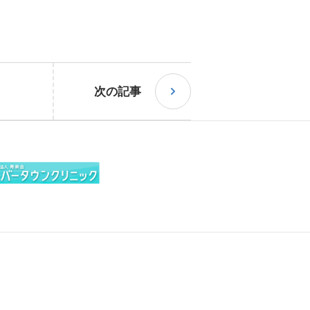
血管外科
患者の皆様へ
救急センター
病院広報誌・各種パンフレット
次の記事