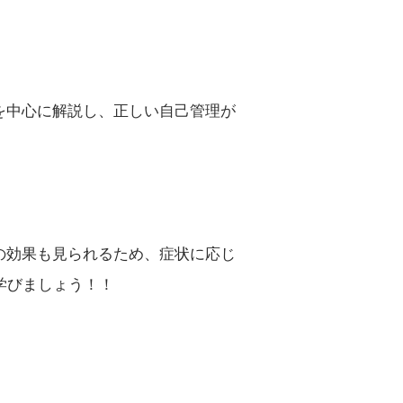
血管外科
患者の皆様へ
救急センター
病院広報誌・各種パンフレット
を中心に解説し、正しい自己管理が
の効果も見られるため、症状に応じ
学びましょう！！