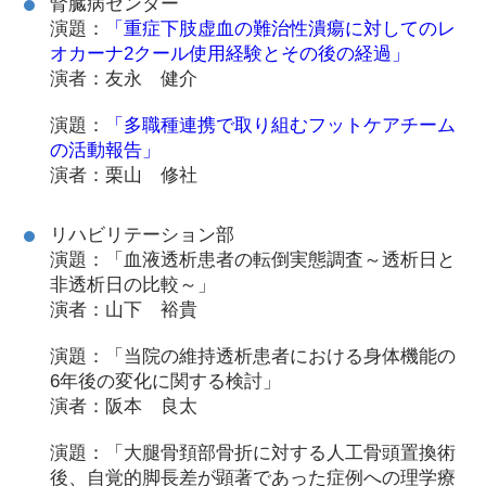
腎臓病センター
演題：
「重症下肢虚血の難治性潰瘍に対してのレ
オカーナ2クール使用経験とその後の経過」
演者：友永 健介
演題：
「多職種連携で取り組むフットケアチーム
の活動報告」
演者：栗山 修社
リハビリテーション部
演題：「血液透析患者の転倒実態調査～透析日と
非透析日の比較～」
演者：山下 裕貴
演題：「当院の維持透析患者における身体機能の
6年後の変化に関する検討」
演者：阪本 良太
演題：「大腿骨頚部骨折に対する人工骨頭置換術
後、自覚的脚長差が顕著であった症例への理学療