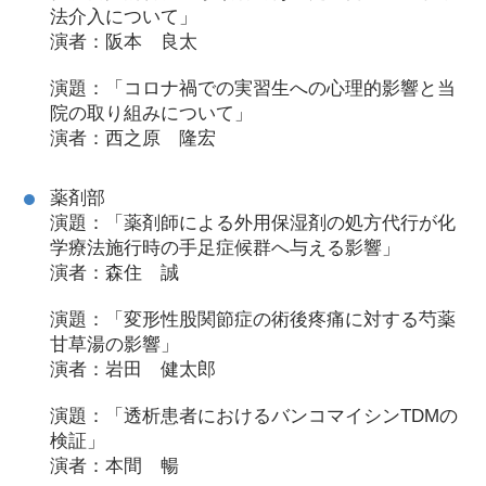
法介入について」
演者：阪本 良太
演題：「コロナ禍での実習生への心理的影響と当
院の取り組みについて」
演者：西之原 隆宏
薬剤部
演題：「薬剤師による外用保湿剤の処方代行が化
学療法施行時の手足症候群へ与える影響」
演者：森住 誠
演題：「変形性股関節症の術後疼痛に対する芍薬
甘草湯の影響」
演者：岩田 健太郎
演題：「透析患者におけるバンコマイシンTDMの
検証」
演者：本間 暢