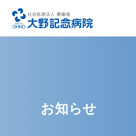
診療科のご案内
総合内科
腎
糖尿病内科
循
お知らせ
消化器内科
外