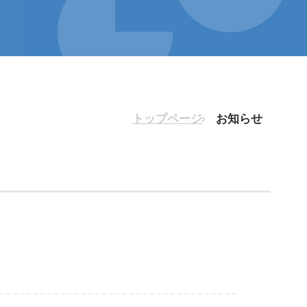
血管外科
患者の皆様へ
救急センター
病院広報誌・各種パンフレット
トップページ
お知らせ