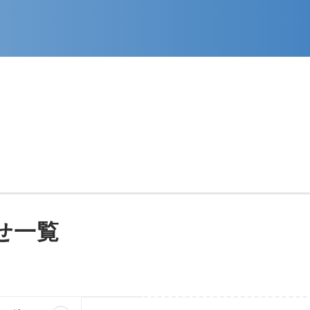
神経外科
お見舞いメール送信フォーム
沿革
皮膚科
ハビリテーション科
交通アクセス
甲状腺センター
厚生労働大臣が定める掲示事項
せ一覧