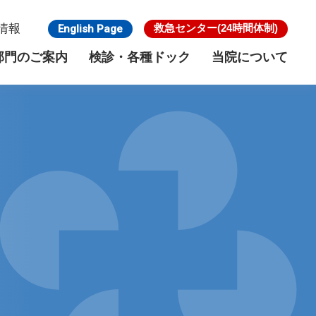
情報
救急センター
(24時間体制)
English Page
部門のご案内
検診・各種ドック
当院について
のご案内
検診・各種ドック
がん検診
リウマチ・膠原病センター
施設基準
脳ドック
骨粗鬆症外来
館内フロア
ー
乳腺・内分泌外科
寿楽会グループについて