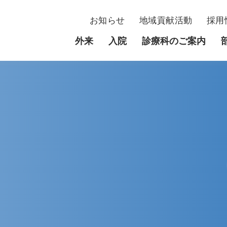
お知らせ
地域貢献活動
採用
外来
入院
診療科のご案内
外来
入院
当院について
部門
臓内科
初診・紹介状をお持ちの方
入院患者さんへ
理事長・名誉院長・院長挨拶
内分泌内科
看護部
環器内科
再診の方
費用について
理念・基本方針
呼吸器内科
薬剤部
科
時間外受診をご希望の方
面会について
病院概要
整形外科
腎臓病センタ